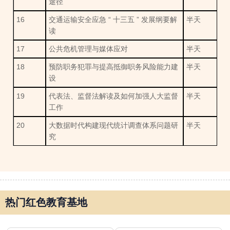
途径
16
交通运输安全应急 “ 十三五 ” 发展纲要解
半天
读
17
公共危机管理与媒体应对
半天
18
预防职务犯罪与提高抵御职务风险能力建
半天
设
19
代表法、监督法解读及如何加强人大监督
半天
工作
20
大数据时代构建现代统计调查体系问题研
半天
究
热门红色教育基地