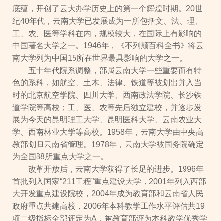
底蕴，开创了云大办学历史上的第一个辉煌时期。20世
纪40年代，云南大学已发展成为一所包括文、法、理、
工、农、医等学科在内，规模较大，在国际上有影响的
中国著名大学之一。1946年，《不列颠百科全书》将云
南大学列为中国15所在世界最具影响的大学之一。
五十年代院系调整，部属云南大学一些重要而有特
色的系科，如航空、土木、法律、铁道等被划出并入当
时的北京航空学院、四川大学、西南政法学院、长沙铁
道学院等高校；工、医、农等先后独立建校，并逐步发
展为今天的昆明理工大学、昆明医科大学、云南农业大
学、西南林业大学等高校。1958年，云南大学由中央高
教部划归云南省管理。1978年，云南大学被国务院确定
为全国88所重点大学之一。
改革开放后，云南大学获得了长足的进步。1996年
首批列入国家“211工程”重点建设大学，2001年列入西部
大开发重点建设院校，2004年成为教育部和云南省人民
政府重点共建高校，2006年本科教学工作水平评估共19
项二级指标全部评定为A，被教育部评为本科教学优秀学