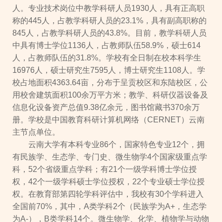
人。专业技术岗位中教学科研人员1930人，具有正高职
称的445人，占教学科研人员的23.1%，具有副高职称的
845人，占教学科研人员的43.8%。目前，教学科研人员
中具有博士学位1136人，占教师队伍58.9%，硕士614
人，占教师队伍的31.8%。学校有全日制在校本科学生
16976人，硕士研究生7595人，博士研究生1108人。学
校占地面积4363.64亩，分布于呈贡校区和东陆校区，公
用校舍建筑面积100余万平方米；教学、科研仪器设备及
信息化设备资产总值9.38亿余元，图书馆藏书370余万
册。学校是中国教育科研计算机网络（CERNET）云南
主节点单位。
云南大学有本科专业86个，国家特色专业12个，拥
有民族学、生态学、专门史、微生物学4个国家级重点学
科，52个省级重点学科；有21个一级学科博士学位授
权，42个一级学科硕士学位授权，22个专业硕士学位授
权。在教育部第四轮学科评估中，我校有30个学科进入
全国前70%，其中，A类学科2个（民族学为A+，生态学
为A-），B类学科14个。微生物学、化学、植物学与动物