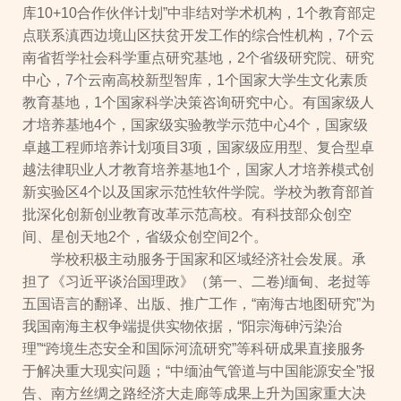
库10+10合作伙伴计划”中非结对学术机构，1个教育部定
点联系滇西边境山区扶贫开发工作的综合性机构，7个云
南省哲学社会科学重点研究基地，2个省级研究院、研究
中心，7个云南高校新型智库，1个国家大学生文化素质
教育基地，1个国家科学决策咨询研究中心。有国家级人
才培养基地4个，国家级实验教学示范中心4个，国家级
卓越工程师培养计划项目3项，国家级应用型、复合型卓
越法律职业人才教育培养基地1个，国家人才培养模式创
新实验区4个以及国家示范性软件学院。学校为教育部首
批深化创新创业教育改革示范高校。有科技部众创空
间、星创天地2个，省级众创空间2个。
学校积极主动服务于国家和区域经济社会发展。承
担了《习近平谈治国理政》（第一、二卷)缅甸、老挝等
五国语言的翻译、出版、推广工作，“南海古地图研究”为
我国南海主权争端提供实物依据，“阳宗海砷污染治
理”“跨境生态安全和国际河流研究”等科研成果直接服务
于解决重大现实问题；“中缅油气管道与中国能源安全”报
告、南方丝绸之路经济大走廊等成果上升为国家重大决