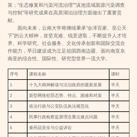
策；“生态修复和污染河流治理”“滇池流域面源污染调查
与控制”等研究成果在高原湖泊治理方面做出了重要贡
献。
面向未来，云南大学将继续秉承“会泽百家、至公天
下”的云大精神，攻坚克难、锐意进取，不断提升人才培
养、科学研究、社会服务、文化传承创新和国际交流合
作能力，早日建设成为立足祖国西南边疆、面向南亚东
南亚的综合性、国际性、研究型世界一流大学。
序号
课程名称
课时
1
十九大精神解读与法治政府的最新发展
半天
2
新型网络犯罪态势、特点、困难和对策
半天
3
依法行政与公安队伍执法规范化
半天
4
民事行政检察监督理念重点难点问题
半天
5
食药品安全与公益诉讼
半天