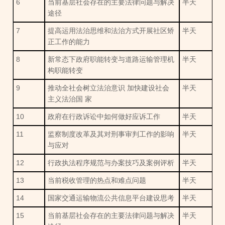
6
当前基层社会存在的主要法律问题与解决
半天
途径
7
提高运用法治思维和法治方式开展社区矫
半天
正工作的能力
8
新常态下政府职能转变与道路运输管理机
半天
构职能转变
9
推动全社会树立法治意识 加快建设社会
半天
主义法治国 家
10
政府在行政诉讼中如何做好应诉工作
半天
11
监察制度改革及其对刑事审判工作的影响
半天
与应对
12
行政执法程序规范与办案技巧及案例评析
半天
13
当前税收管理的热点和难点问题
半天
14
国家交通运输物流公共信息平台建设思考
半天
15
当前基层社会存在的主要法律问题与解决
半天