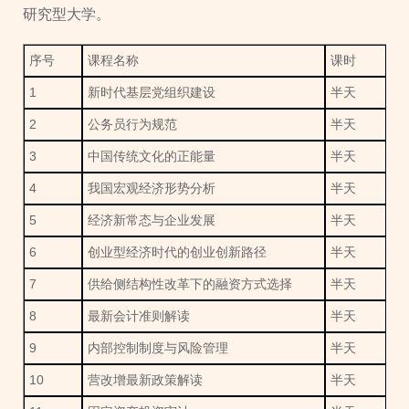
研究型大学。
序号
课程名称
课时
1
新时代基层党组织建设
半天
2
公务员行为规范
半天
3
中国传统文化的正能量
半天
4
我国宏观经济形势分析
半天
5
经济新常态与企业发展
半天
6
创业型经济时代的创业创新路径
半天
7
供给侧结构性改革下的融资方式选择
半天
8
最新会计准则解读
半天
9
内部控制制度与风险管理
半天
10
营改增最新政策解读
半天