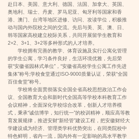
赴日本、美国、意大利、德国、法国、加拿大、英国、
奥地利、瑞士、丹麦、罗马尼亚、匈牙利等国家和香
港、澳门、台湾等地区进修、访问、攻读学位，积极推
动与国内外院校之间的交流。先后与美、英、澳、日、
韩等国家高校建立校际关系，共同开展留学生教育和
2+2、3+1、3+2等多种形式的人才培养。
学校拥有完善的教学、体育设施及实行公寓化管理
的学生公寓，学习条件良好，生活环境优雅，先后荣
获“安徽省园林式单位”，“安徽省高校学生公寓工作先进
集体”称号;学校食堂通过ISO-9000质量认证，荣获“全国
百佳食堂”称号。
学校将全面贯彻落实全国全省高校思想政治工作会
议、全国教育大会和新时代全国高等学校本科教育工作
会议精神，全面深化学校综合改革，创新人才培养模
式，秉承“诚信博学，知行统一”的校训精神，顺应高等教
育发展规律，推进安财“新经管”建设工程，把安徽财经大
学建设成为经济、管理类学科优势突出，在同类院校中
特色鲜明，省内一流，国内外有一定影响的高水平教学