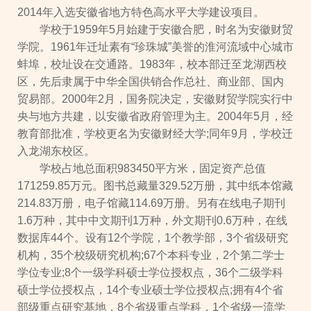
2014年入选安徽省地方特色高水平大学建设项目。
学校于1959年5月始建于安徽合肥，时名为安徽财贸
学院。1961年迁址素有“珍珠城”美誉的淮河流域中心城市
蚌埠，校址设在交通路。1983年，校本部迁至龙湖西校
区，先后隶属于中华全国供销合作总社、商业部、国内
贸易部。2000年2月，国务院决定，安徽财贸学院实行中
央与地方共建，以安徽省政府管理为主。2004年5月，经
教育部批准，学校更名为安徽财经大学;同年9月，学校迁
入龙湖东校区。
学校占地总面积983450平方米，固定资产总值
171259.85万元。图书总藏量329.52万册，其中纸本馆藏
214.83万册，电子馆藏114.69万册。另有在线电子期刊
1.6万种，其中中文期刊1万种，外文期刊0.6万种，在线
数据库44个。设有12个学院，1个教学部，3个省级研究
机构，35个校级研究机构;67个本科专业，2个第二学士
学位专业;8个一级学科硕士学位授权点，36个二级学科
硕士学位授权点，14个专业硕士学位授权点;拥有4个省
部级重点研究基地，8个省级重点学科，1个省级一流学