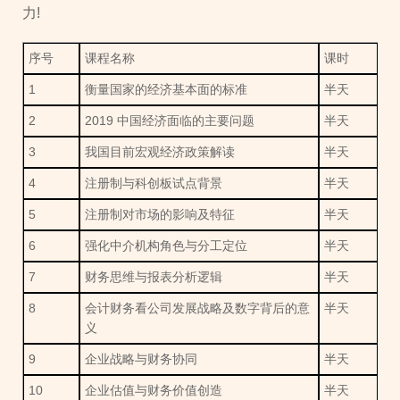
力!
序号
课程名称
课时
1
衡量国家的经济基本面的标准
半天
2
2019 中国经济面临的主要问题
半天
3
我国目前宏观经济政策解读
半天
4
注册制与科创板试点背景
半天
5
注册制对市场的影响及特征
半天
6
强化中介机构角色与分工定位
半天
7
财务思维与报表分析逻辑
半天
8
会计财务看公司发展战略及数字背后的意
半天
义
9
企业战略与财务协同
半天
10
企业估值与财务价值创造
半天