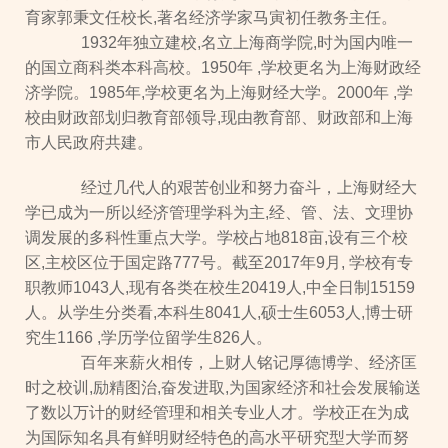
育家郭秉文任校长,著名经济学家马寅初任教务主任。
1932年独立建校,名立上海商学院,时为国内唯一
的国立商科类本科高校。1950年 ,学校更名为上海财政经
济学院。1985年,学校更名为上海财经大学。2000年 ,学
校由财政部划归教育部领导,现由教育部、财政部和上海
市人民政府共建。
经过几代人的艰苦创业和努力奋斗，上海财经大
学已成为一所以经济管理学科为主,经、管、法、文理协
调发展的多科性重点大学。学校占地818亩,设有三个校
区,主校区位于国定路777号。截至2017年9月, 学校有专
职教师1043人,现有各类在校生20419人,中全日制15159
人。从学生分类看,本科生8041人,硕士生6053人,博士研
究生1166 ,学历学位留学生826人。
百年来薪火相传，上财人铭记厚德博学、经济匡
时之校训,励精图治,奋发进取,为国家经济和社会发展输送
了数以万计的财经管理和相关专业人才。学校正在为成
为国际知名具有鲜明财经特色的高水平研究型大学而努