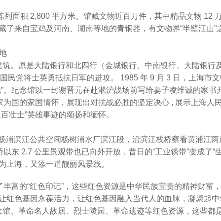
积 2,800 平方米。馆藏文物近百万件，其中精品文物 12 
藏了来自宝鸡及河南、湖南等地的青铜器，有文物界“半壁江山”
地
建筑。原是大陆银行和北四行（金城银行、中南银行、大陆银行
民党将士英勇抵抗日军的进攻。 1985 年 9 月 3 日，上海市
地”。纪念馆以一封谢晋元在赴淞沪战场前写给妻子凌维诚的家书
家为国的家国情怀，展现出对抗战必胜的坚定决心 , 展示上海人
百壮士”英雄事迹的颂扬和缅怀。
书记来到杨浦滨江公共空间杨树浦水厂滨江段，沿滨江栈桥察看黄浦江
以东 2.7 公里景观带也已向外开放，昔日的“工业锈带”变成了“
为上海，又添一道靓丽风景线。
下了丰富的“红色印记”，这些红色资源是中华民族宝贵的精神财富
让红色基因永葆活力，让红色基因融入当代人的血脉，凝聚起中
纪念馆、革命名人故居、烈士陵园、革命遗迹等红色资源，这些都