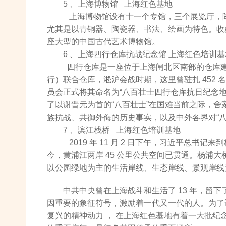
5 、上海博物馆 上海红色基地
上海博物馆设有十一个专馆，三个展览厅，陈列面
尤其是以青铜器、陶瓷器、书法、绘画为特色。收
座大型的中国古代艺术博物馆。
6 、上海四行仓库抗战纪念馆 上海红色培训基
四行仓库是一座位于上海闸北区南部的仓库
行）联合仓库，淞沪会战时期，这里曾驻扎 452 名国
员会正式将其命名为“八百壮士四行仓库抗日纪念
了以谢晋元为首的“八百壮士”在国难当前之际，舍
族抗战、共御外侮的历史事实，以及中外各界对“八
7 、滨江栈桥 上海红色培训基地
2019 年 11 月 2 日下午，习近平总
今，黄浦江两岸 45 公里公共空间已贯通。杨浦大桥
以公园绿地为主的生活岸线、生态岸线、景观岸线
中共中央曾在上海战斗和生活了 13 年，留
因重要的象征符号，激励着一代又一代的人。为了
复兴的精神动力 ， 在上海红色基地有着一大批