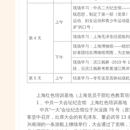
现场学习：中共二大纪念馆——
线思想，制定了第一部《党章》
运动、妇女运动和青少年运动提
上午
岁”的口号；
现场学习：上海毛泽东旧居陈列
第 4 天
现场学习：上海博物馆——组织
好者团结在博物馆周围，为文物
下午
现场学习：滨江栈桥 -2019 
段，沿滨江栈桥考察黄浦江两岸
第 5 天
上午
结束学习—专车送至高铁站或机
上海红色培训基地（上海党员干部红色教育培
1 、中共一大会址纪念馆 上海红色培训基地
中共“一大”会址纪念馆位于兴业路 76 号（原望志路
客堂中召开，出席大会的有毛泽东、董必武等 13
兴南湖的一条游船上继续举行，大会通过了党纲，