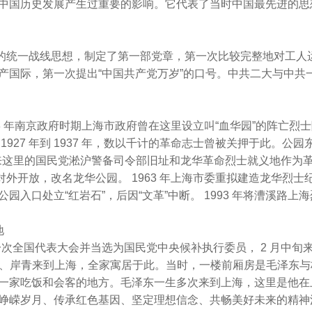
中国历史发展产生过重要的影响。它代表了当时中国最先进的思
的统一战线思想，制定了第一部党章，第一次比较完整地对工人
产国际，第一次提出“中国共产党万岁”的口号。中共二大与中共
8 年南京政府时期上海市政府曾在这里设立叫“血华园”的阵亡烈
927 年到 1937 年，数以千计的革命志士曾被关押于此。公园
。后来这里的国民党淞沪警备司令部旧址和龙华革命烈士就义地作为
修对外开放，改名龙华公园。 1963 年上海市委重拟建造龙华烈士
入口处立“红岩石”，后因“文革”中断。 1993 年将漕溪路上
地
第一次全国代表大会并当选为国民党中央候补执行委员， 2 月中旬
岸英、岸青来到上海，全家寓居于此。当时，一楼前厢房是毛泽东
一家吃饭和会客的地方。毛泽东一生多次来到上海，这里是他在
峥嵘岁月、传承红色基因、坚定理想信念、共畅美好未来的精神