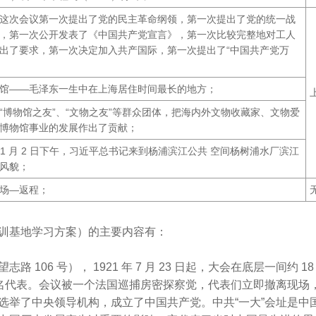
这次会议第一次提出了党的民主革命纲领，第一次提出了党的统一战
，第一次公开发表了《中国共产党宣言》，第一次比较完整地对工人
出了要求，第一次决定加入共产国际，第一次提出了“中国共产党万
馆——毛泽东一生中在上海居住时间最长的地方；
“博物馆之友”、“文物之友”等群众团体，把海内外文物收藏家、文物爱
博物馆事业的发展作出了贡献；
年 11 月 2 日下午，习近平总书记来到杨浦滨江公共 空间杨树浦水厂滨江
风貌；
场—返程；
训基地学习方案）的主要内容有：
 106 号）， 1921 年 7 月 23 日起，大会在底层一间约 1
 名代表。会议被一个法国巡捕房密探察觉，代表们立即撤离现场
选举了中央领导机构，成立了中国共产党。中共“一大”会址是中