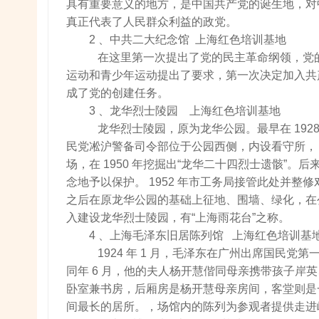
具有重要意义的地方，是中国共产党的诞生地，对
真正代表了人民群众利益的政党。
2 、中共二大纪念馆 上海红色培训基地
在这里第一次提出了党的民主革命纲领，党
运动和青少年运动提出了要求，第一次决定加入共
成了党的创建任务。
3 、龙华烈士陵园 上海红色培训基地
龙华烈士陵园，原为龙华公园。最早在 192
民党凇沪警备司令部位于公园西侧，内设看守所， 1
场，在 1950 年挖掘出“龙华二十四烈士遗骸”
念地予以保护。 1952 年市工务局接管此处并整
之后在原龙华公园的基础上征地、围墙、绿化，在公园
入建设龙华烈士陵园，有“上海雨花台”之称。
4 、上海毛泽东旧居陈列馆 上海红色培训基
1924 年 1 月，毛泽东在广州出席国民党
同年 6 月，他的夫人杨开慧偕同母亲携带孩子
卧室兼书房，后厢房是杨开慧母亲房间，客堂则是
间最长的居所。，场馆内的陈列为参观者提供走进