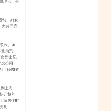
想理论，是
运动、妇女
一大共同完
士陵园。国
东北为刑
革命烈士纪
纪念公园，
海烈士陵园并
来到上海。
与杨开慧的
上海居住时
洗礼。