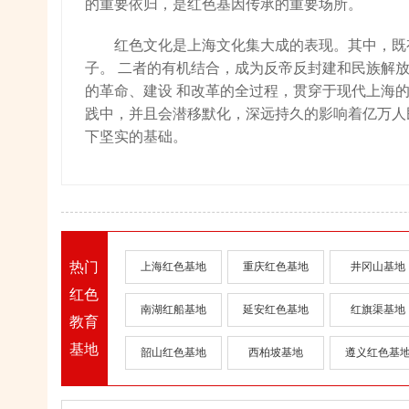
的重要依归，是红色基因传承的重要场所。
红色文化是上海文化集大成的表现。其中，既有
子。 二者的有机结合，成为反帝反封建和民族解
的革命、建设 和改革的全过程，贯穿于现代上海
践中，并且会潜移默化，深远持久的影响着亿万人
下坚实的基础。
热门
上海红色基地
重庆红色基地
井冈山基地
红色
南湖红船基地
延安红色基地
红旗渠基地
教育
基地
韶山红色基地
西柏坡基地
遵义红色基