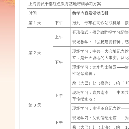
上海党员干部红色教育基地培训学习方案
时间
教学内容及活动安排
第 1 天
下午
报到—专车在高铁站或机场—接
开班仪式 - 领导致辞提学习纪
上午
现场教学：《弘扬建党精神，感
现场学习：中共一大会址纪念馆
第 2 天
立，是开天辟地的大事变。从此
下午
现场学习：龙华烈士陵园——建
性纪念建筑；
乘（大巴）赴（嘉兴） , 约（ 10
现场学习：嘉兴南湖——中国共
上午
革命纪念地；
第 3 天
现场学习：南湖革命纪念馆——
现场学习：沈钧儒纪念馆——为
下午
乘（大巴）赴（上海） , 约（ 10