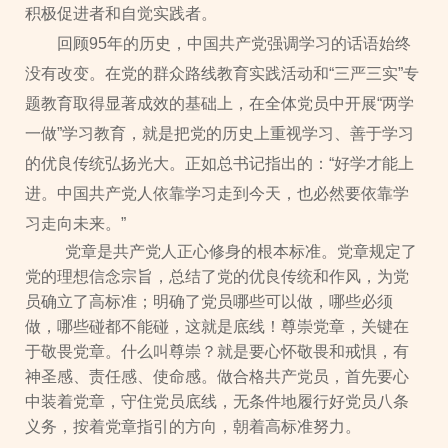
积极促进者和自觉实践者。
回顾95年的历史，中国共产党强调学习的话语始终
没有改变。在党的群众路线教育实践活动和“三严三实”专
题教育取得显著成效的基础上，在全体党员中开展“两学
一做”学习教育，就是把党的历史上重视学习、善于学习
的优良传统弘扬光大。正如总书记指出的：“好学才能上
进。中国共产党人依靠学习走到今天，也必然要依靠学
习走向未来。”
党章是共产党人正心修身的根本标准。党章规定了
党的理想信念宗旨，总结了党的优良传统和作风，为党
员确立了高标准；明确了党员哪些可以做，哪些必须
做，哪些碰都不能碰，这就是底线！尊崇党章，关键在
于敬畏党章。什么叫尊崇？就是要心怀敬畏和戒惧，有
神圣感、责任感、使命感。做合格共产党员，首先要心
中装着党章，守住党员底线，无条件地履行好党员八条
义务，按着党章指引的方向，朝着高标准努力。